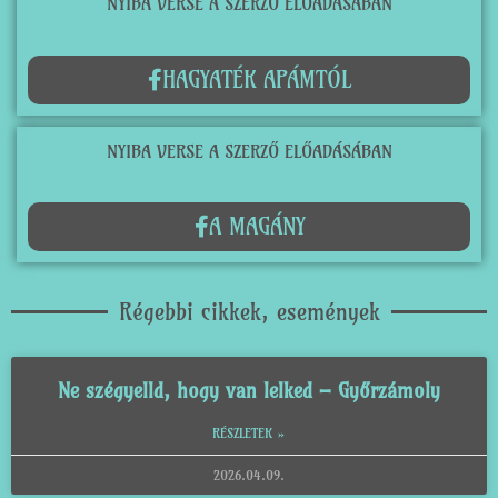
NYIBA VERSE A SZERZŐ ELŐADÁSÁBAN
HAGYATÉK APÁMTÓL
NYIBA VERSE A SZERZŐ ELŐADÁSÁBAN
A MAGÁNY
Régebbi cikkek, események
Ne szégyelld, hogy van lelked – Győrzámoly
RÉSZLETEK »
2026.04.09.