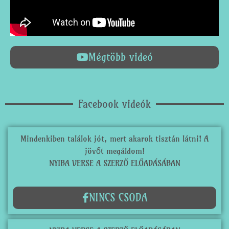
Mégtöbb videó
Facebook videók
Mindenkiben találok jót, mert akarok tisztán látni! A
jövőt megáldom!
NYIBA VERSE A SZERZŐ ELŐADÁSÁBAN
NINCS CSODA