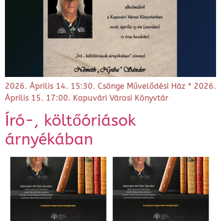
2026. Április 14. 15:30. Csönge Művelődési Ház * 2026.
Április 15. 17:00. Kapuvári Városi Könyvtár
Író-, költőóriások
árnyékában