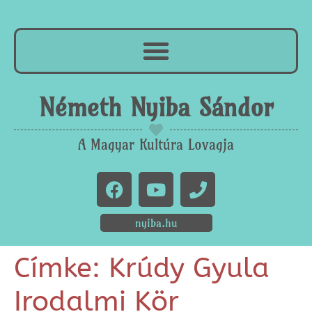
Németh Nyiba Sándor
A Magyar Kultúra Lovagja
nyiba.hu
Címke:
Krúdy Gyula
Irodalmi Kör