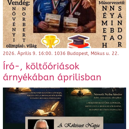
2026. Április 9. 16:00. 1036 Budapest, Mókus u. 22.
Író-, költőóriások
árnyékában áprilisban