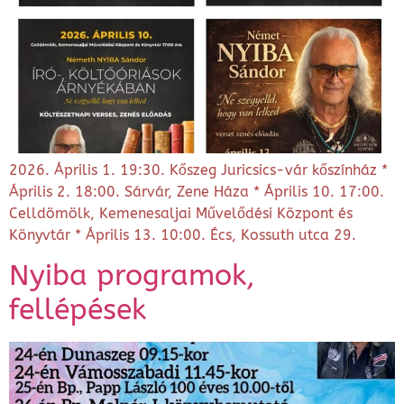
2026. Április 1. 19:30. Kőszeg Juricsics-vár kőszínház *
Április 2. 18:00. Sárvár, Zene Háza * Április 10. 17:00.
Celldömölk, Kemenesaljai Művelődési Központ és
Könyvtár * Április 13. 10:00. Écs, Kossuth utca 29.
Nyiba programok,
fellépések