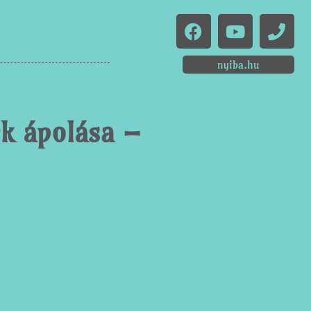
nyiba.hu
ek ápolása –