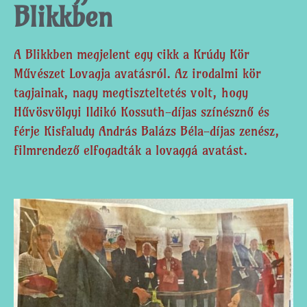
Blikkben
A Blikkben megjelent egy cikk a Krúdy Kör
Művészet Lovagja avatásról. Az irodalmi kör
tagjainak, nagy megtiszteltetés volt, hogy
Hűvösvölgyi Ildikó Kossuth-díjas színésznő és
férje Kisfaludy András Balázs Béla-díjas zenész,
filmrendező elfogadták a lovaggá avatást.