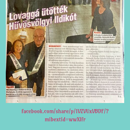
facebook.com/share/p/1VZVUxVBDF/?
mibextid=wwXIfr